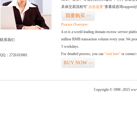
具体交易流程可
“点击这里”
查看或咨询support@
我要购买
>>
Process Overview:
4.cn is a world leading domain escrow service plat
million RMB transaction volume every year. We promi
联系我们
5 workdays.
For detailed process, you can
“visit here”
or contact
QQ：2726103981
BUY NOW
>>
Copyright © 1998 -2025 www