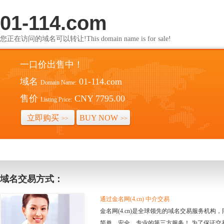
01-114.com
您正在访问的域名可以转让!This domain name is for sale!
一口价出售中！
域名
01-114.com
Domain Name:
售价
CNY 7795.00
Listing Price:
立即购买
BUY NOW
>>
>>
域名交易方式：
通过金名网(4.cn) 中介交易
金名网(4.cn)是全球领先的域名交易服务机
简单、安全、专业的第三方服务！ 为了保证交